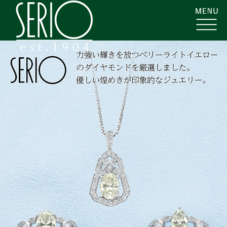
コ
株
ン
式
テ
会
ン
社
ツ
セ
へ
ー
ス
リ
キ
オ
ッ
|
プ
ジ
ュ
エ
リ
ー・
カ
ラ
ー
ス