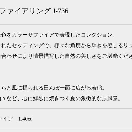
 サファイアリング J-736
景色をカラーサファイアで表現したコレクション。
されたセッティングで、様々な角度から輝きを感じるリ
色合わせにより情景描写した自然の美しさをご堪能くだ
さらと風に揺られる田んぼ一面に広がる若稲。
山々など、心に鮮烈に焼きつく夏の象徴的な原風景。
イア 1.40ct