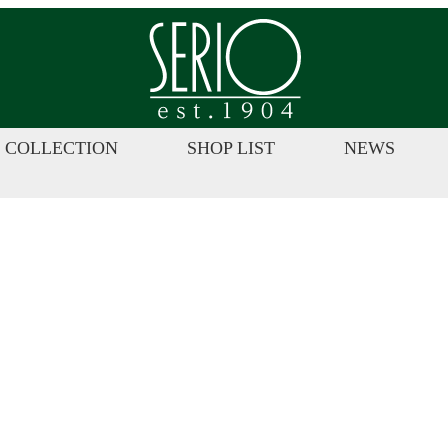
株
式
会
社
セ
COLLECTION
SHOP LIST
NEWS
ー
リ
オ
|
ジ
ュ
エ
リ
ー・
カ