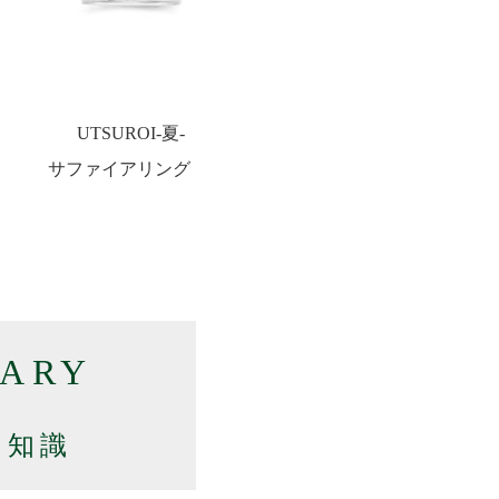
UTSUROI-夏-
サファイアリング
RARY
の知識