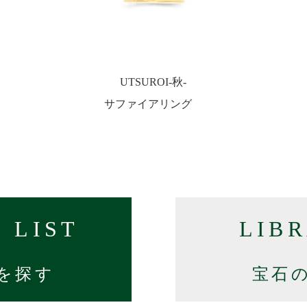
UTSUROI-秋-
サファイアリング
 LIST
LIB
を探す
宝石