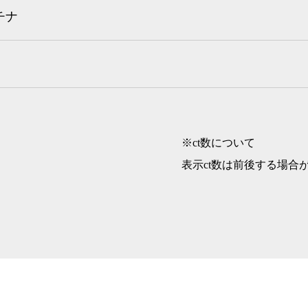
チナ
※ct数について
表示ct数は前後する場合