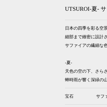
UTSUROI-夏-
日本の四季を彩る空
細部まで緻密に設計
サファイアの繊細な
-夏-
天色の空の下、さら
蝉時雨が響く深緑の
宝石
サファ