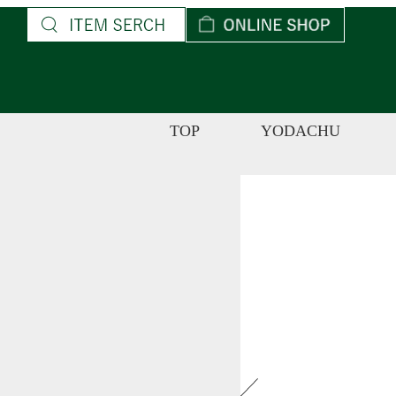
コ
ン
テ
ン
ツ
TOP
YODACHU
へ
ス
キ
ッ
プ