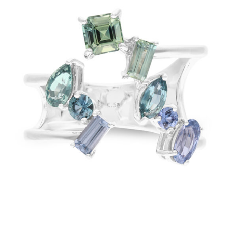
ラ
ー
ス
ト
ー
ン