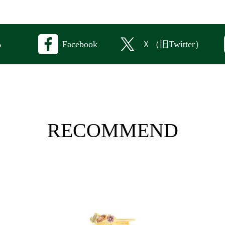
Facebook
Ｘ（旧Twitter）
る
RECOMMEND