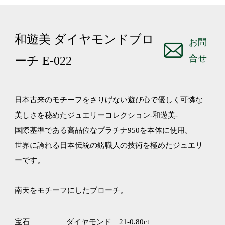
ス
ト
ー
和遊美 ダイヤモンドブロ
ン
お問
合せ
ーチ E-022
日本古来のモチーフをさりげない遊び心で優しく可憐な
美しさを秘めたジュエリーコレクション-和遊美-
国際基準である高品位なプラチナ950を本体に使用。
世界に誇れる日本伝統の錺職人の技術を極めたジュエリ
ーです。
南天をモチーフにしたブローチ。
宝石
ダイヤモンド 21-0.80ct