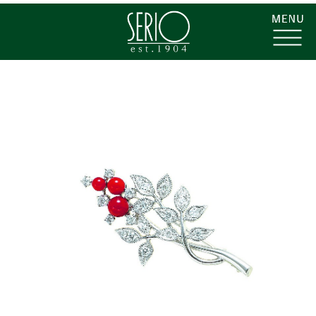
コ
株
ン
式
テ
会
ン
社
ツ
セ
へ
ー
ス
リ
キ
オ
ッ
|
プ
ジ
ュ
エ
リ
ー・
カ
ラ
ー