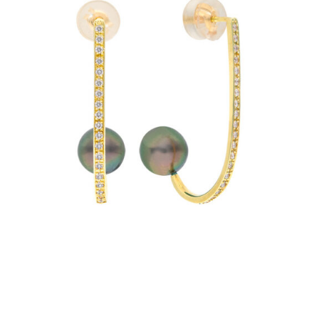
ラ
ー
ス
ト
ー
ン