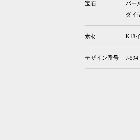
宝石
パー
ダイヤ
素材
K1
デザイン番号
J-594