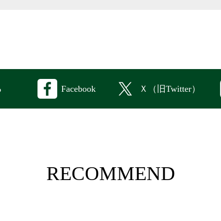
Facebook
Ｘ（旧Twitter）
る
RECOMMEND