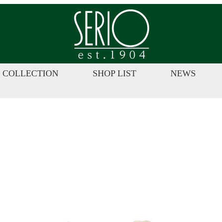
株
式
会
社
セ
COLLECTION
SHOP LIST
NEWS
ー
リ
オ
|
ジ
ュ
エ
リ
ー・
カ