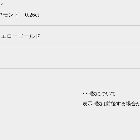
ル
モンド 0.26ct
8イエローゴールド
※ct数について
表示ct数は前後する場合