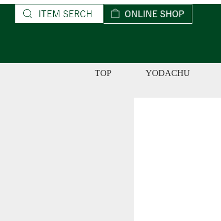
コ
ン
テ
ン
ツ
TOP
YODACHU
へ
ス
キ
ッ
プ