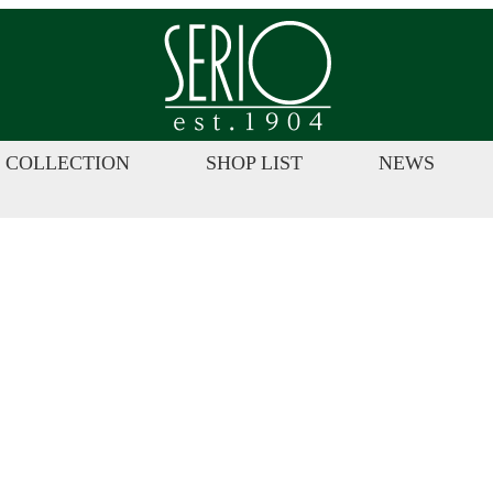
株
式
会
社
セ
COLLECTION
SHOP LIST
NEWS
ー
リ
オ
|
ジ
ュ
エ
リ
ー・
カ