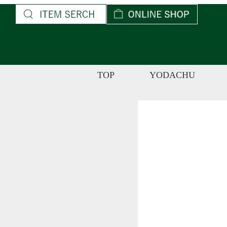
コ
ン
テ
ン
ツ
TOP
YODACHU
へ
ス
キ
ッ
プ