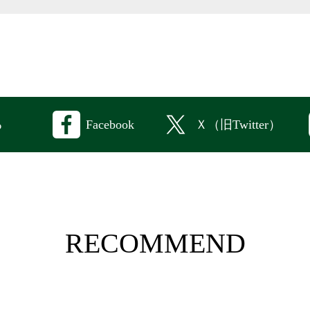
Facebook
Ｘ（旧Twitter）
る
RECOMMEND