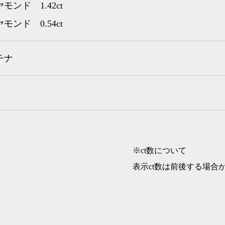
モンド 1.42ct
モンド 0.54ct
チナ
※ct数について
表示ct数は前後する場合