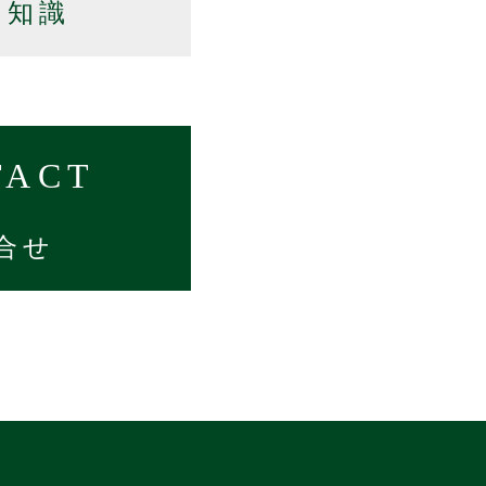
の知識
TACT
合せ