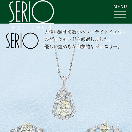
コ
株
ン
式
テ
会
ン
社
ツ
セ
へ
ー
ス
リ
キ
オ
ッ
|
プ
ジ
ュ
エ
リ
ー・
カ
ラ
ー
ス